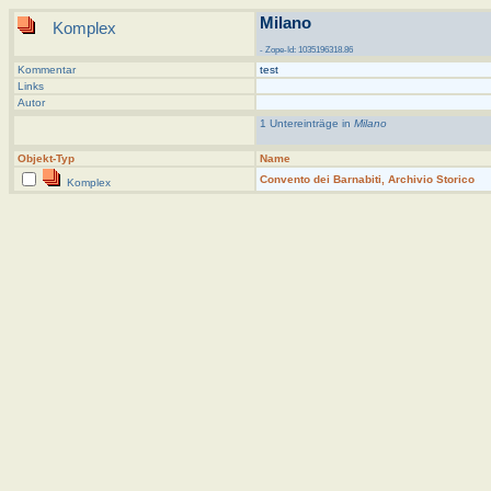
Milano
Komplex
- Zope-Id: 1035196318.86
Kommentar
test
Links
Autor
1 Untereinträge in
Milano
Objekt-Typ
Name
Convento dei Barnabiti, Archivio Storico
Komplex