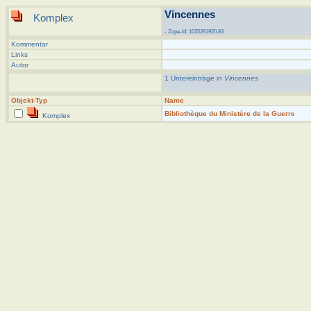
Vincennes
Komplex
- Zope-Id: 1035281920.83
Kommentar
Links
Autor
1 Untereinträge in
Vincennes
Objekt-Typ
Name
Bibliothèque du Ministère de la Guerre
Komplex