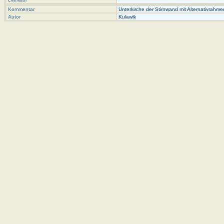
Kommentar
Unterkirche der Stirnwand mit Alternativrahmen
Autor
Kulawik