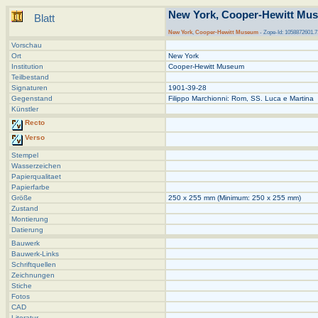
New York, Cooper-Hewitt Mus
Blatt
New York
,
Cooper-Hewitt Museum
- Zope-Id: 1058872601.7
Vorschau
Ort
New York
Institution
Cooper-Hewitt Museum
Teilbestand
Signaturen
1901-39-28
Gegenstand
Filippo Marchionni: Rom, SS. Luca e Martina
Künstler
Recto
Verso
Stempel
Wasserzeichen
Papierqualitaet
Papierfarbe
Größe
250 x 255 mm (Minimum: 250 x 255 mm)
Zustand
Montierung
Datierung
Bauwerk
Bauwerk-Links
Schriftquellen
Zeichnungen
Stiche
Fotos
CAD
Literatur