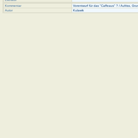
Kommentar
Vorentwurf für das "Caffeaus" ? / Aufriss, Grund
Autor
Kulawik