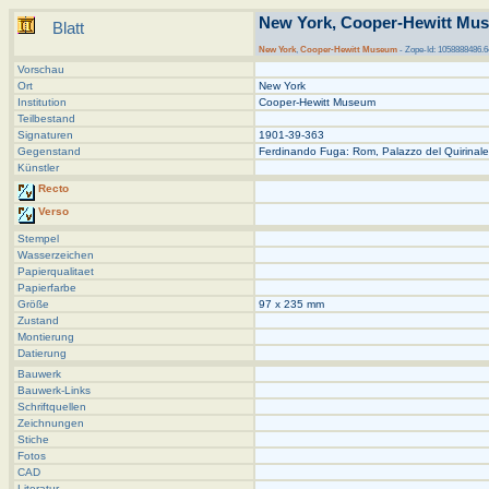
New York, Cooper-Hewitt Mus
Blatt
New York
,
Cooper-Hewitt Museum
- Zope-Id: 1058888486.6
Vorschau
Ort
New York
Institution
Cooper-Hewitt Museum
Teilbestand
Signaturen
1901-39-363
Gegenstand
Ferdinando Fuga: Rom, Palazzo del Quirinale
Künstler
Recto
Verso
Stempel
Wasserzeichen
Papierqualitaet
Papierfarbe
Größe
97 x 235 mm
Zustand
Montierung
Datierung
Bauwerk
Bauwerk-Links
Schriftquellen
Zeichnungen
Stiche
Fotos
CAD
Literatur