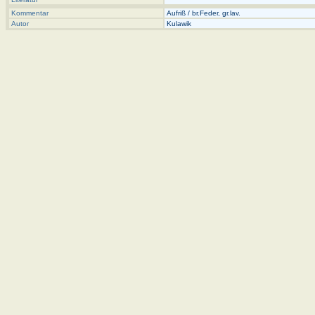
Kommentar
Aufriß / br.Feder, gr.lav.
Autor
Kulawik