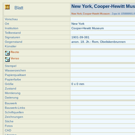
New York, Cooper-Hewitt Mus
Blatt
New York
,
Cooper-Hewitt Museum
- Zope-Id: 1058888681.8
Vorschau
Ort
New York
Institution
Cooper-Hewitt Museum
Teilbestand
Signaturen
1901-39-381
Gegenstand
anon. 18. Jh.: Rom, Obeliskenbrunnen
Künstler
Recto
Verso
Stempel
Wasserzeichen
Papierqualitaet
Papierfarbe
Größe
0 x 0 mm
Zustand
Montierung
Datierung
Bauwerk
Bauwerk-Links
Schriftquellen
Zeichnungen
Stiche
Fotos
CAD
Literatur