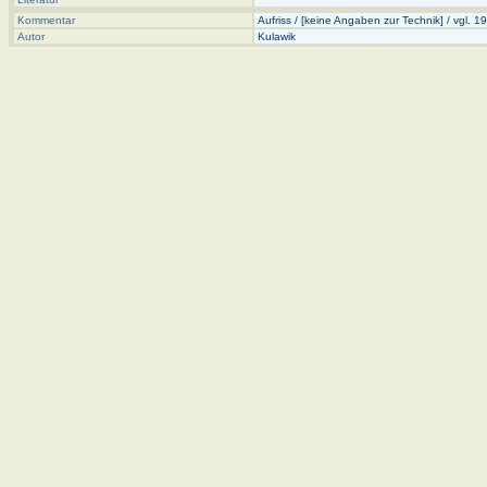
Kommentar
Aufriss / [keine Angaben zur Technik] / vgl. 
Autor
Kulawik