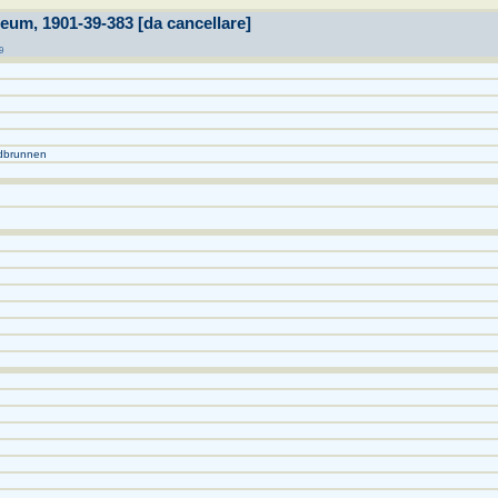
um, 1901-39-383 [da cancellare]
9
ndbrunnen