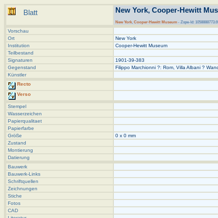
New York, Cooper-Hewitt Muse
Blatt
New York
,
Cooper-Hewitt Museum
- Zope-Id: 1058888773.6
Vorschau
Ort
New York
Institution
Cooper-Hewitt Museum
Teilbestand
Signaturen
1901-39-383
Gegenstand
Filippo Marchionni ?: Rom, Villa Albani ? Wa
Künstler
Recto
Verso
Stempel
Wasserzeichen
Papierqualitaet
Papierfarbe
Größe
0 x 0 mm
Zustand
Montierung
Datierung
Bauwerk
Bauwerk-Links
Schriftquellen
Zeichnungen
Stiche
Fotos
CAD
Literatur