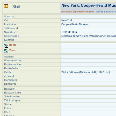
New York, Cooper-Hewitt Mus
Blatt
New York
,
Cooper-Hewitt Museum
- Zope-Id: 1058968484.5
Vorschau
Ort
New York
Institution
Cooper-Hewitt Museum
Teilbestand
Signaturen
1901-39-396
Gegenstand
Girolamo Toma?: Rom, Wandbrunnen mit Dia
Künstler
Recto
Verso
Stempel
Wasserzeichen
Papierqualitaet
Papierfarbe
Größe
246 x 347 mm (Minimum: 246 x 347 mm)
Zustand
Montierung
Datierung
Bauwerk
Bauwerk-Links
Schriftquellen
Zeichnungen
Stiche
Fotos
CAD
Literatur