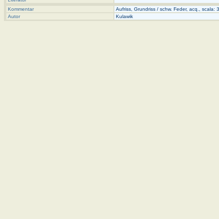
Kommentar
Aufriss, Grundriss / schw. Feder, acq., scala: 3
Autor
Kulawik