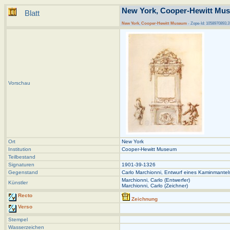
New York, Cooper-Hewitt Mus
Blatt
New York
,
Cooper-Hewitt Museum
- Zope-Id: 1058970893.3
Vorschau
Ort
New York
Institution
Cooper-Hewitt Museum
Teilbestand
Signaturen
1901-39-1326
Gegenstand
Carlo Marchionni, Entwurf eines Kaminmantels
Marchionni, Carlo (Entwerfer)
Künstler
Marchionni, Carlo (Zeichner)
Recto
Zeichnung
Verso
Stempel
Wasserzeichen