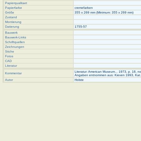
Papierqualitaet
Papierfarbe
cremefarben
Größe
355 x 269 mm (Minimum: 355 x 269 mm)
Zustand
Montierung
Datierung
1755-57
Bauwerk
Bauwerk-Links
Schriftquellen
Zeichnungen
Stiche
Fotos
CAD
Literatur
Literatur: American Museum... 1973, p. 18, no
Kommentar
Angaben entnommen aus: Kieven 1993, Kat.N
Autor
Holste