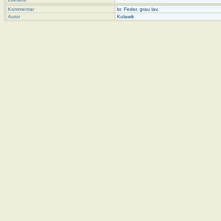
Kommentar
br. Feder, grau lav.
Autor
Kulawik