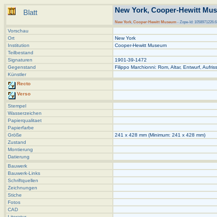
New York, Cooper-Hewitt Mus
Blatt
New York
,
Cooper-Hewitt Museum
- Zope-Id: 1058971226.6
Vorschau
Ort
New York
Institution
Cooper-Hewitt Museum
Teilbestand
Signaturen
1901-39-1472
Gegenstand
Filippo Marchionni: Rom, Altar, Entwurf, Aufris
Künstler
Recto
Verso
Stempel
Wasserzeichen
Papierqualitaet
Papierfarbe
Größe
241 x 428 mm (Minimum: 241 x 428 mm)
Zustand
Montierung
Datierung
Bauwerk
Bauwerk-Links
Schriftquellen
Zeichnungen
Stiche
Fotos
CAD
Literatur