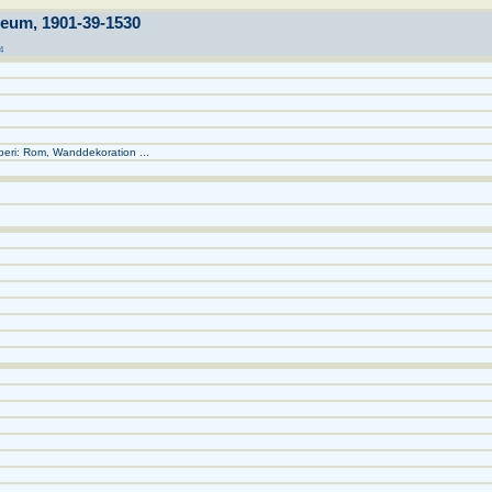
eum, 1901-39-1530
4
eri: Rom, Wanddekoration ...