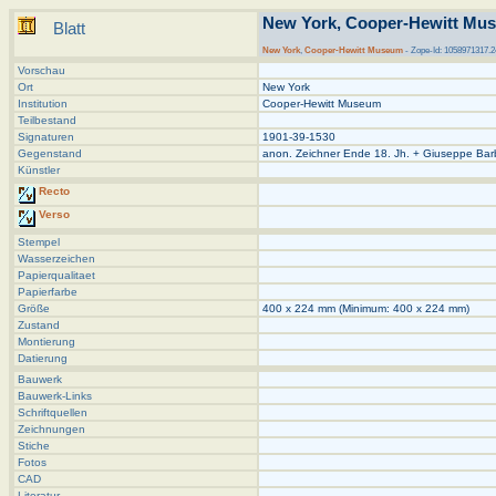
New York, Cooper-Hewitt Mus
Blatt
New York
,
Cooper-Hewitt Museum
- Zope-Id: 1058971317.2
Vorschau
Ort
New York
Institution
Cooper-Hewitt Museum
Teilbestand
Signaturen
1901-39-1530
Gegenstand
anon. Zeichner Ende 18. Jh. + Giuseppe Barb
Künstler
Recto
Verso
Stempel
Wasserzeichen
Papierqualitaet
Papierfarbe
Größe
400 x 224 mm (Minimum: 400 x 224 mm)
Zustand
Montierung
Datierung
Bauwerk
Bauwerk-Links
Schriftquellen
Zeichnungen
Stiche
Fotos
CAD
Literatur