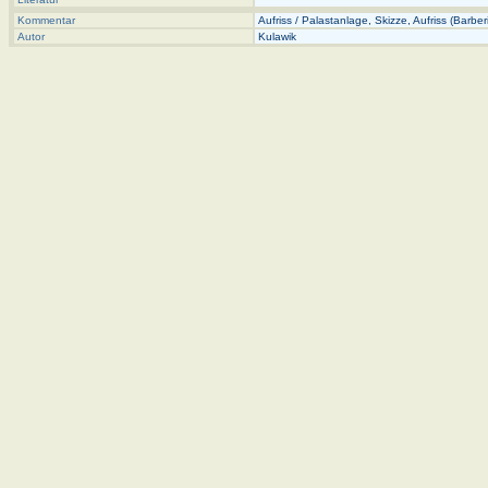
Kommentar
Aufriss / Palastanlage, Skizze, Aufriss (Barberi) 
Autor
Kulawik