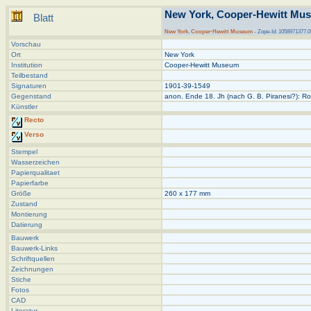
New York, Cooper-Hewitt Mus
Blatt
New York
,
Cooper-Hewitt Museum
- Zope-Id: 1058971377.0
Vorschau
Ort
New York
Institution
Cooper-Hewitt Museum
Teilbestand
Signaturen
1901-39-1549
Gegenstand
anon. Ende 18. Jh (nach G. B. Piranesi?): R
Künstler
Recto
Verso
Stempel
Wasserzeichen
Papierqualitaet
Papierfarbe
Größe
260 x 177 mm
Zustand
Montierung
Datierung
Bauwerk
Bauwerk-Links
Schriftquellen
Zeichnungen
Stiche
Fotos
CAD
Literatur