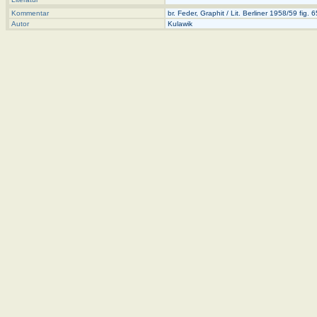
Kommentar
br. Feder, Graphit / Lit. Berliner 1958/59 fig. 6
Autor
Kulawik