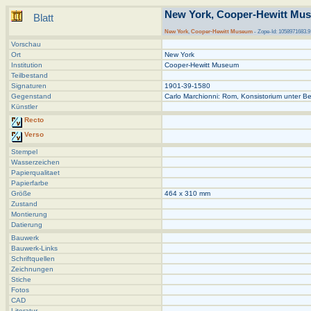
New York, Cooper-Hewitt Mus
Blatt
New York
,
Cooper-Hewitt Museum
- Zope-Id: 1058971683.9
Vorschau
Ort
New York
Institution
Cooper-Hewitt Museum
Teilbestand
Signaturen
1901-39-1580
Gegenstand
Carlo Marchionni: Rom, Konsistorium unter Be
Künstler
Recto
Verso
Stempel
Wasserzeichen
Papierqualitaet
Papierfarbe
Größe
464 x 310 mm
Zustand
Montierung
Datierung
Bauwerk
Bauwerk-Links
Schriftquellen
Zeichnungen
Stiche
Fotos
CAD
Literatur