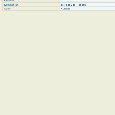
Kommentar
br. Feder, br. + gr. lav.
Autor
Kulawik