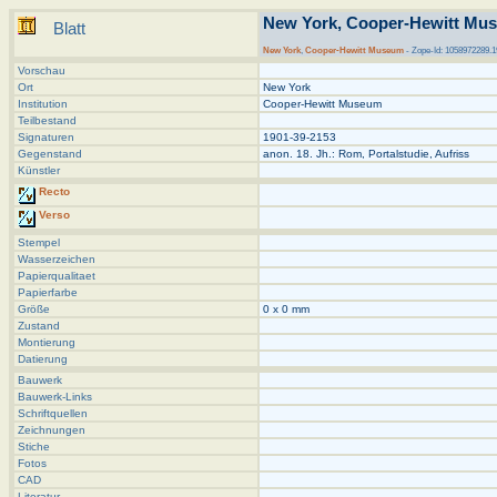
New York, Cooper-Hewitt Mus
Blatt
New York
,
Cooper-Hewitt Museum
- Zope-Id: 1058972289.1
Vorschau
Ort
New York
Institution
Cooper-Hewitt Museum
Teilbestand
Signaturen
1901-39-2153
Gegenstand
anon. 18. Jh.: Rom, Portalstudie, Aufriss
Künstler
Recto
Verso
Stempel
Wasserzeichen
Papierqualitaet
Papierfarbe
Größe
0 x 0 mm
Zustand
Montierung
Datierung
Bauwerk
Bauwerk-Links
Schriftquellen
Zeichnungen
Stiche
Fotos
CAD
Literatur