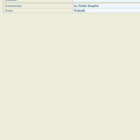
Kommentar
br. Feder Graphit
Autor
Kulawik