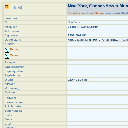
New York, Cooper-Hewitt Mus
Blatt
New York
,
Cooper-Hewitt Museum
- Zope-Id: 1058972466.8
Vorschau
Ort
New York
Institution
Cooper-Hewitt Museum
Teilbestand
Signaturen
1901-39-2168
Gegenstand
Filippo Marchionni: Rom, Portal, Entwurf, Aufr
Künstler
Recto
Verso
Stempel
Wasserzeichen
Papierqualitaet
Papierfarbe
Größe
225 x 315 mm
Zustand
Montierung
Datierung
Bauwerk
Bauwerk-Links
Schriftquellen
Zeichnungen
Stiche
Fotos
CAD
Literatur