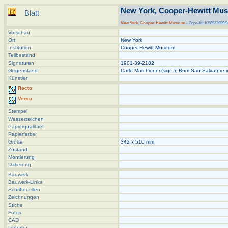
New York, Cooper-Hewitt Mus
Blatt
New York
,
Cooper-Hewitt Museum
- Zope-Id: 1058972899.9
Vorschau
Ort
New York
Institution
Cooper-Hewitt Museum
Teilbestand
Signaturen
1901-39-2182
Gegenstand
Carlo Marchionni (sign.): Rom,San Salvatore 
Künstler
Recto
Verso
Stempel
Wasserzeichen
Papierqualitaet
Papierfarbe
Größe
342 x 510 mm
Zustand
Montierung
Datierung
Bauwerk
Bauwerk-Links
Schriftquellen
Zeichnungen
Stiche
Fotos
CAD
Literatur