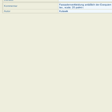
Fassadenverkleidung anläßlich der Exequien für F
Kommentar
lav., scala: 20 palmi r.
Autor
Kulawik