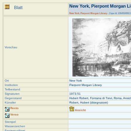
New York, Pierpont Morgan Li
Blatt
New York
,
Pierpont Morgan Library
- Zope-Id: 1064934992.
Vorschau
Ort
New York
Institution
Pierpont Morgan Library
Teilbestand
Signaturen
1973.51
Gegenstand
Hubert Robert, Fontana di Trevi, Roma, Ansic
Künstler
Robert, Hubert (disegnatore)
Recto
Ansicht
Verso
Stempel
Wasserzeichen
Papierqualitaet