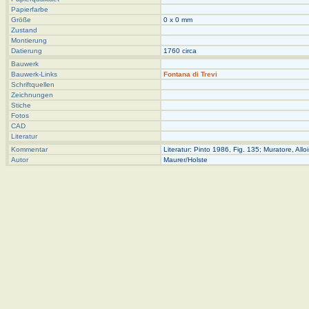
Papierfarbe
Größe
0 x 0 mm
Zustand
Montierung
Datierung
1760 circa
Bauwerk
Bauwerk-Links
Fontana di Trevi
Schriftquellen
Zeichnungen
Stiche
Fotos
CAD
Literatur
Kommentar
Literatur: Pinto 1986, Fig. 135; Muratore, Allois
Autor
Maurer/Holste