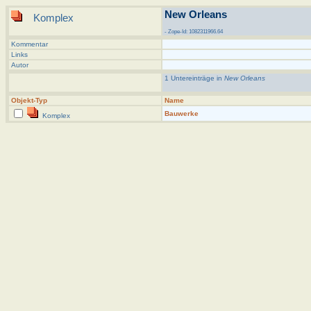
New Orleans
Komplex
- Zope-Id: 1082311966.64
Kommentar
Links
Autor
1 Untereinträge in
New Orleans
Objekt-Typ
Name
Bauwerke
Komplex