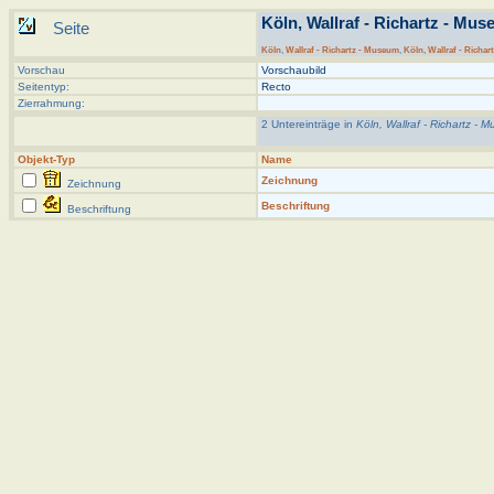
Köln, Wallraf - Richartz - Mus
Seite
Köln
,
Wallraf - Richartz - Museum
,
Köln, Wallraf - Richar
Vorschau
Vorschaubild
Seitentyp:
Recto
Zierrahmung:
2 Untereinträge in
Köln, Wallraf - Richartz - 
Objekt-Typ
Name
Zeichnung
Zeichnung
Beschriftung
Beschriftung