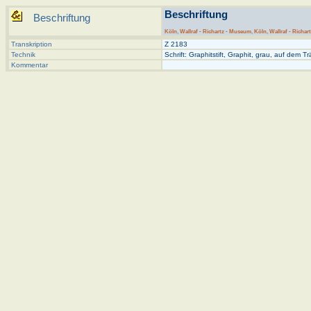
Beschriftung
Beschriftung
Köln
,
Wallraf - Richartz - Museum
,
Köln, Wallraf - Richar
Transkription
Z 2183
Technik
Schrift: Graphitstift, Graphit, grau, auf dem Tr
Kommentar