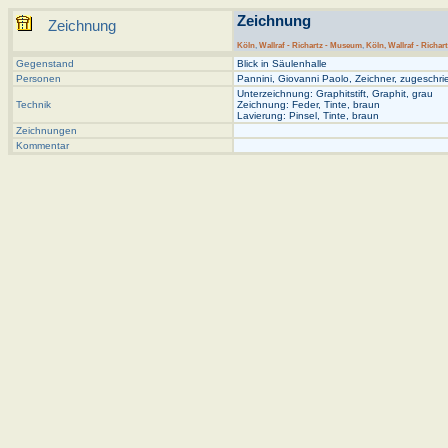
Zeichnung
Zeichnung
Köln
,
Wallraf - Richartz - Museum
,
Köln, Wallraf - Richar
Gegenstand
Blick in Säulenhalle
Personen
Pannini, Giovanni Paolo, Zeichner, zugeschr
Unterzeichnung: Graphitstift, Graphit, grau
Technik
Zeichnung: Feder, Tinte, braun
Lavierung: Pinsel, Tinte, braun
Zeichnungen
Kommentar