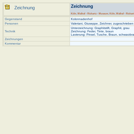
Zeichnung
Zeichnung
Köln
,
Wallraf - Richartz - Museum
,
Köln, Wallraf - Richar
Gegenstand
Kolonnadenhof
Personen
Valeriani, Giuseppe, Zeichner, zugeschrieben
Unterzeichnung: Graphitstift, Graphit, grau
Technik
Zeichnung: Feder, Tinte, braun
Lavierung: Pinsel, Tusche, Braun, schwarzbr
Zeichnungen
Kommentar