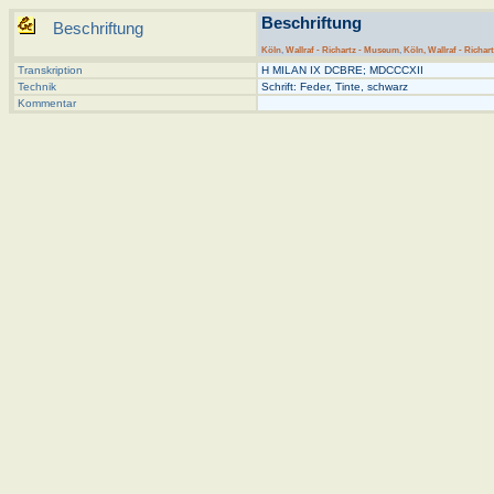
Beschriftung
Beschriftung
Köln
,
Wallraf - Richartz - Museum
,
Köln, Wallraf - Richart
Transkription
H MILAN IX DCBRE; MDCCCXII
Technik
Schrift: Feder, Tinte, schwarz
Kommentar