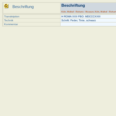
Beschriftung
Beschriftung
Köln
,
Wallraf - Richartz - Museum
,
Köln, Wallraf - Richar
Transkription
H ROMA XXII FBO: MDCCCXXIII
Technik
Schrift: Feder, Tinte, schwarz
Kommentar