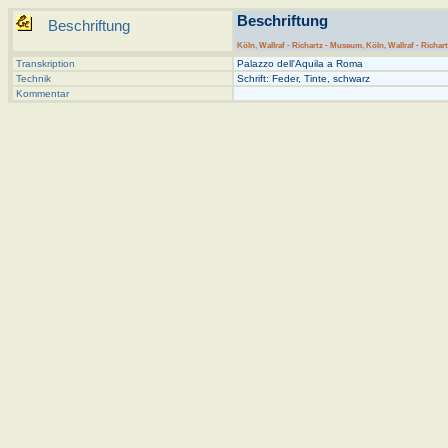
Beschriftung
Beschriftung
Köln
,
Wallraf - Richartz - Museum
,
Köln, Wallraf - Richart
Transkription
Palazzo dell'Aquila a Roma
Technik
Schrift: Feder, Tinte, schwarz
Kommentar