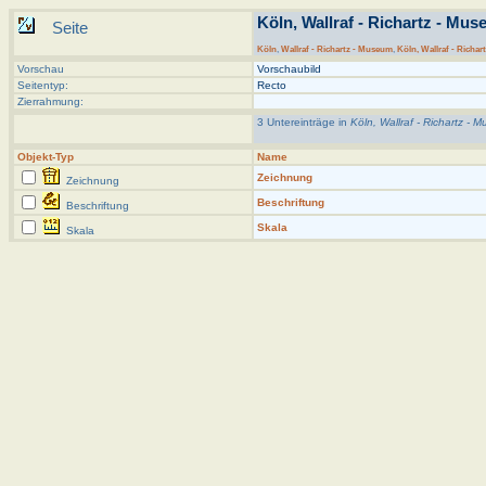
Köln, Wallraf - Richartz - Muse
Seite
Köln
,
Wallraf - Richartz - Museum
,
Köln, Wallraf - Richar
Vorschau
Vorschaubild
Seitentyp:
Recto
Zierrahmung:
3 Untereinträge in
Köln, Wallraf - Richartz - M
Objekt-Typ
Name
Zeichnung
Zeichnung
Beschriftung
Beschriftung
Skala
Skala