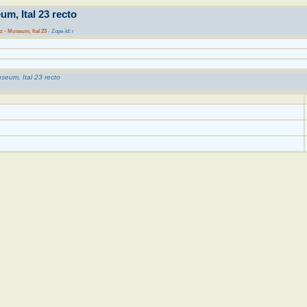
um, Ital 23 recto
tz - Museum, Ital 23
- Zope-Id: r
useum, Ital 23 recto