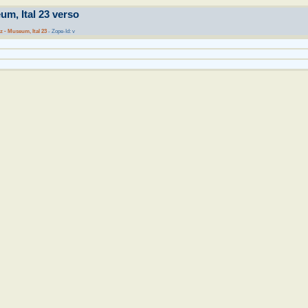
um, Ital 23 verso
tz - Museum, Ital 23
- Zope-Id: v