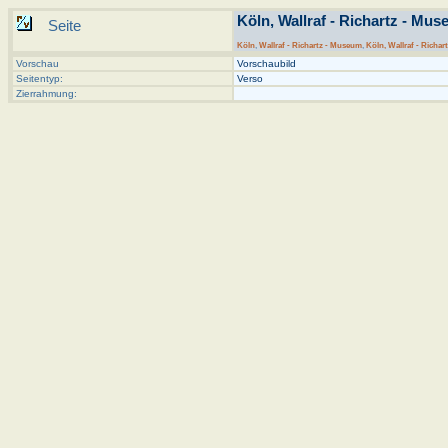
Köln, Wallraf - Richartz - Muse
Seite
Köln
,
Wallraf - Richartz - Museum
,
Köln, Wallraf - Richar
Vorschau
Vorschaubild
Seitentyp:
Verso
Zierrahmung: