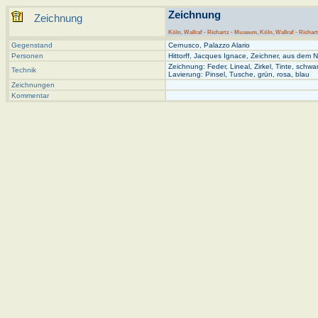
Zeichnung
Zeichnung
Köln
,
Wallraf - Richartz - Museum
,
Köln, Wallraf - Richar
Gegenstand
Cernusco, Palazzo Alario
Personen
Hittorff, Jacques Ignace, Zeichner, aus dem 
Zeichnung: Feder, Lineal, Zirkel, Tinte, schwa
Technik
Lavierung: Pinsel, Tusche, grün, rosa, blau
Zeichnungen
Kommentar