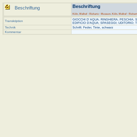
Beschriftung
Beschriftung
Köln
,
Wallraf - Richartz - Museum
,
Köln, Wallraf - Richar
GIOCCHI D' AQUA; RINGHIERA; PESCHIA;
Transkription
EDIFICIO D'AQUA; SPASEGGI; UDITORIO;
Technik
Schrift: Feder, Tinte, schwarz
Kommentar