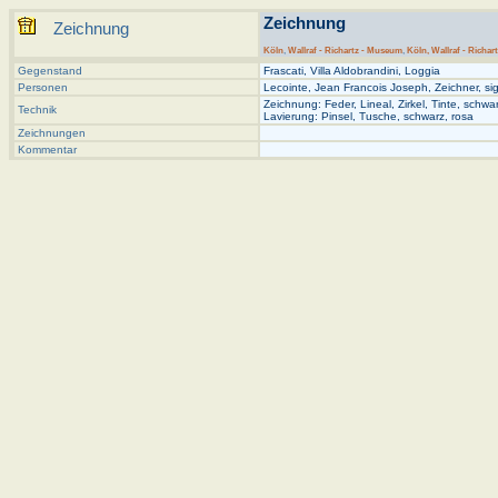
Zeichnung
Zeichnung
Köln
,
Wallraf - Richartz - Museum
,
Köln, Wallraf - Richar
Gegenstand
Frascati, Villa Aldobrandini, Loggia
Personen
Lecointe, Jean Francois Joseph, Zeichner, sig
Zeichnung: Feder, Lineal, Zirkel, Tinte, schwa
Technik
Lavierung: Pinsel, Tusche, schwarz, rosa
Zeichnungen
Kommentar