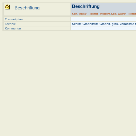
Beschriftung
Beschriftung
Köln
,
Wallraf - Richartz - Museum
,
Köln, Wallraf - Richar
Transkription
Technik
Schrift: Graphitstift, Graphit, grau, verblasste
Kommentar