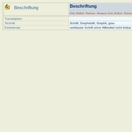
Beschriftung
Beschriftung
Köln
,
Wallraf - Richartz - Museum
,
Köln, Wallraf - Richar
Transkription
Technik
Schrift: Graphitstift, Graphit, grau
Kommentar
verblasste Schrift ohne Hilfsmittel nicht lesbar