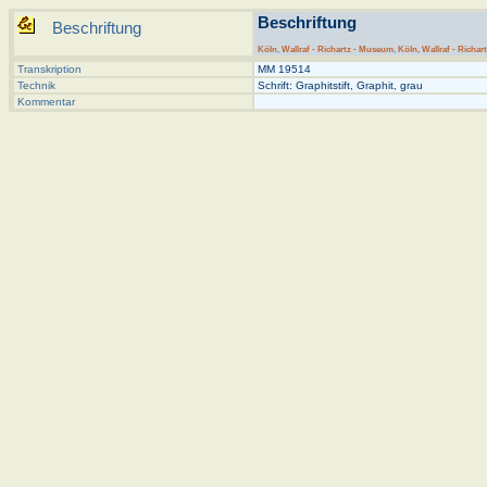
Beschriftung
Beschriftung
Köln
,
Wallraf - Richartz - Museum
,
Köln, Wallraf - Richar
Transkription
MM 19514
Technik
Schrift: Graphitstift, Graphit, grau
Kommentar