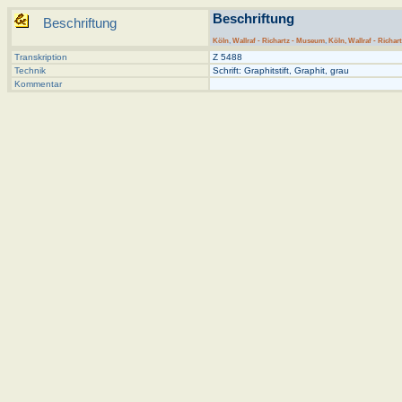
Beschriftung
Beschriftung
Köln
,
Wallraf - Richartz - Museum
,
Köln, Wallraf - Richar
Transkription
Z 5488
Technik
Schrift: Graphitstift, Graphit, grau
Kommentar