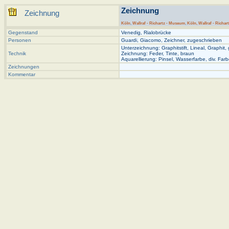
Zeichnung
Zeichnung
Köln
,
Wallraf - Richartz - Museum
,
Köln, Wallraf - Richar
Gegenstand
Venedig, Rialobrücke
Personen
Guardi, Giacomo, Zeichner, zugeschrieben
Unterzeichnung: Graphitstift, Lineal, Graphit,
Technik
Zeichnung: Feder, Tinte, braun
Aquarellierung: Pinsel, Wasserfarbe, div. Far
Zeichnungen
Kommentar