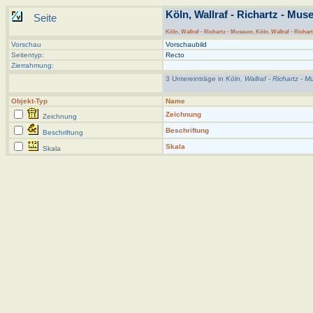
Köln, Wallraf - Richartz - Muse
Seite
Köln
,
Wallraf - Richartz - Museum
,
Köln, Wallraf - Richar
Vorschau
Vorschaubild
Seitentyp:
Recto
Zierrahmung:
3 Untereinträge in
Köln, Wallraf - Richartz - M
Objekt-Typ
Name
Zeichnung
Zeichnung
Beschriftung
Beschriftung
Skala
Skala