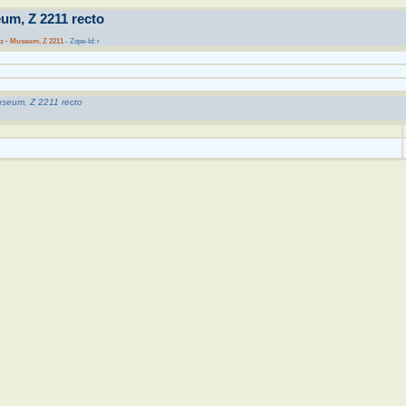
eum, Z 2211 recto
tz - Museum, Z 2211
- Zope-Id: r
Museum, Z 2211 recto