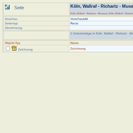
Köln, Wallraf - Richartz - Mus
Seite
Köln
,
Wallraf - Richartz - Museum
,
Köln, Wallraf - Richar
Vorschau
Vorschaubild
Seitentyp:
Recto
Zierrahmung:
1 Untereinträge in
Köln, Wallraf - Richartz - 
Objekt-Typ
Name
Zeichnung
Zeichnung