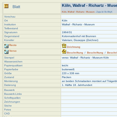
Köln, Wallraf - Richartz - Mus
Blatt
Köln
,
Wallraf - Richartz - Museum
- Zope-Id: Sh-l9IxjK
Vorschau
Ort
Köln
Institution
Wallraf - Richartz - Museum
Teilbestand
Signaturen
1964/31
Gegenstand
Kolonnadenhof mit Brunnen
Künstler
Valeriani, Giuseppe (Zeichner)
Recto
Zeichnung
Verso
Beschriftung
/
Beschriftung
/
Beschri
Stempel
verso: Wallraf - Richartz - Museum Köln
Wasserzeichen
Papierqualitaet
leicht
Papierfarbe
butterweiß
Größe
220 x 338 mm
Zustand
Flecken
Montierung
an beiden Schmalseiten montiert auf Trägerbl
Datierung
1. Hälfte 18. Jahrhundert
Bauwerk
Bauwerk-Links
Schriftquellen
Zeichnungen
Stiche
Fotos
CAD