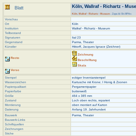
Köln, Wallraf - Richartz - Muse
Blatt
Köln
,
Wallraf - Richartz - Museum
- Zope-Id: Sh-l9P4rx
Vorschau
Ort
Köln
Institution
Wallraf - Richartz - Museum
Teilbestand
Signaturen
Ital 23
Gegenstand
Parma, Theater
Künstler
Hittorff, Jacques Ignace (Zeichner)
Zeichnung
Recto
Beschriftung
Skala
Verso
Stempel
eckiger Inventarstempel
Wasserzeichen
Kartusche mit Krone; I Honig & Zoonen
Papierqualitaet
Pergamentpapier
Papierfarbe
butterweiß
Größe
464 x 385 mm
Zustand
Loch oben rechts, repariert
Montierung
oben montiert auf Karton
Datierung
Anfang 19. Jahrhundert
Bauwerk
Parma, Theater
Bauwerk-Links
Schriftquellen
Zeichnungen
Stiche