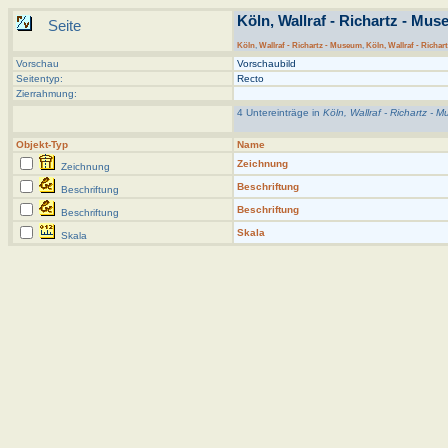
Köln, Wallraf - Richartz - Muse
Seite
Köln
,
Wallraf - Richartz - Museum
,
Köln, Wallraf - Richar
Vorschau
Vorschaubild
Seitentyp:
Recto
Zierrahmung:
4 Untereinträge in
Köln, Wallraf - Richartz - M
Objekt-Typ
Name
Zeichnung
Zeichnung
Beschriftung
Beschriftung
Beschriftung
Beschriftung
Skala
Skala