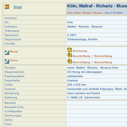
Köln, Wallraf - Richartz - Mus
Blatt
Köln
,
Wallraf - Richartz - Museum
- Zope-Id: Sh-l9f0EA
Vorschau
Ort
Köln
Institution
Wallraf - Richartz - Museum
Teilbestand
Signaturen
Z 2907
Gegenstand
Schlossanlage, Ansicht
Künstler
Zeichnung
Recto
Beschriftung
/
Beschriftung
Verso
Beschriftung
/
Beschriftung
Stempel
verso: Wallraf - Richartz - Museum Köln
Wasserzeichen
CG Honig mit Lilienwappen
Papierqualitaet
mittelschwer
Papierfarbe
chamois
Größe
330 x 619 mm
Zustand
horizontale und vertikale Faltungen, Risse, N
Montierung
oben montiert auf Karton
Datierung
1. Hälfte 18. Jahrhundert
Bauwerk
Bauwerk-Links
Schriftquellen
Zeichnungen
Stiche
Fotos