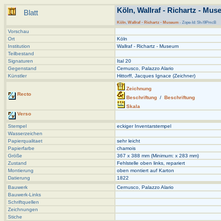
Köln, Wallraf - Richartz - Muse
Blatt
Köln
,
Wallraf - Richartz - Museum
- Zope-Id: Sh-l9PmcB
Vorschau
Ort
Köln
Institution
Wallraf - Richartz - Museum
Teilbestand
Signaturen
Ital 20
Gegenstand
Cernusco, Palazzo Alario
Künstler
Hittorff, Jacques Ignace (Zeichner)
Zeichnung
Recto
Beschriftung
/
Beschriftung
Skala
Verso
Stempel
eckiger Inventarstempel
Wasserzeichen
Papierqualitaet
sehr leicht
Papierfarbe
chamois
Größe
367 x 388 mm (Minimum: x 283 mm)
Zustand
Fehlstelle oben links, repariert
Montierung
oben montiert auf Karton
Datierung
1822
Bauwerk
Cernusco, Palazzo Alario
Bauwerk-Links
Schriftquellen
Zeichnungen
Stiche