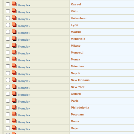
Kassel
Komplex
Köln
Komplex
København
Komplex
Lyon
Komplex
Madrid
Komplex
Mendrisio
Komplex
Milano
Komplex
Montreal
Komplex
Monza
Komplex
München
Komplex
Napoli
Komplex
New Orleans
Komplex
New York
Komplex
Oxford
Komplex
Paris
Komplex
Philadelphia
Komplex
Potsdam
Komplex
Roma
Komplex
Rájec
Komplex