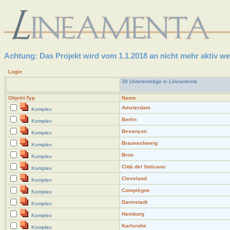
Achtung: Das Projekt wird vom 1.1.2018 an nicht mehr aktiv weit
Login
38 Untereinträge in
Lineamenta
Objekt-Typ
Name
Amsterdam
Komplex
Berlin
Komplex
Besançon
Komplex
Braunschweig
Komplex
Brno
Komplex
Città del Vaticano
Komplex
Cleveland
Komplex
Compiègne
Komplex
Darmstadt
Komplex
Hamburg
Komplex
Karlsruhe
Komplex