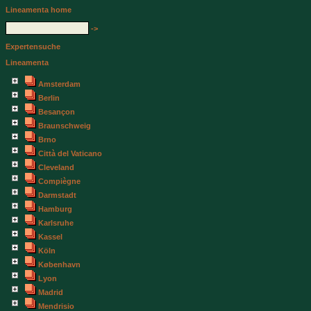
Lineamenta home
->
Expertensuche
Lineamenta
Amsterdam
Berlin
Besançon
Braunschweig
Brno
Città del Vaticano
Cleveland
Compiègne
Darmstadt
Hamburg
Karlsruhe
Kassel
Köln
København
Lyon
Madrid
Mendrisio