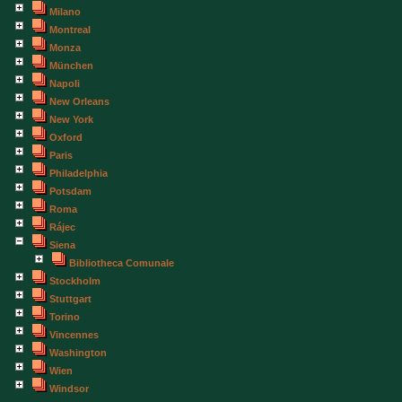
Milano
Montreal
Monza
München
Napoli
New Orleans
New York
Oxford
Paris
Philadelphia
Potsdam
Roma
Rájec
Siena
Bibliotheca Comunale
Stockholm
Stuttgart
Torino
Vincennes
Washington
Wien
Windsor