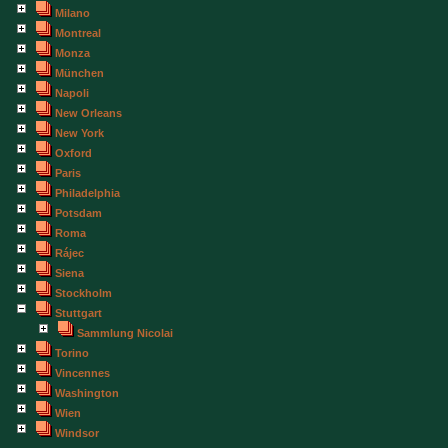
Milano
Montreal
Monza
München
Napoli
New Orleans
New York
Oxford
Paris
Philadelphia
Potsdam
Roma
Rájec
Siena
Stockholm
Stuttgart
Sammlung Nicolai
Torino
Vincennes
Washington
Wien
Windsor