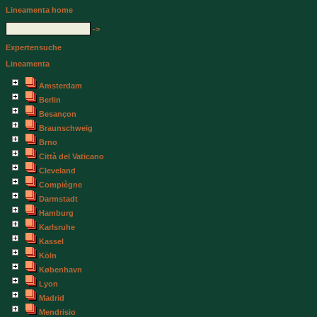
Lineamenta home
->
Expertensuche
Lineamenta
Amsterdam
Berlin
Besançon
Braunschweig
Brno
Città del Vaticano
Cleveland
Compiègne
Darmstadt
Hamburg
Karlsruhe
Kassel
Köln
København
Lyon
Madrid
Mendrisio