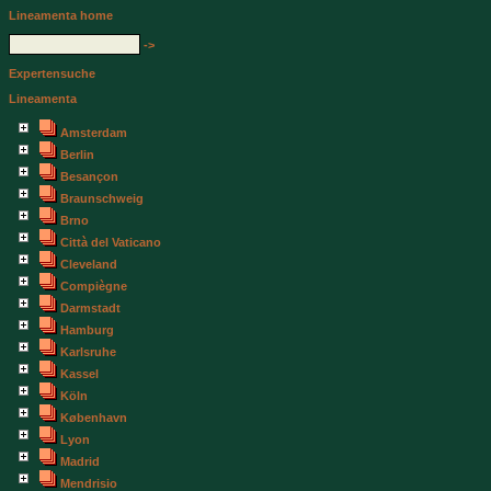
Lineamenta home
->
Expertensuche
Lineamenta
Amsterdam
Berlin
Besançon
Braunschweig
Brno
Città del Vaticano
Cleveland
Compiègne
Darmstadt
Hamburg
Karlsruhe
Kassel
Köln
København
Lyon
Madrid
Mendrisio