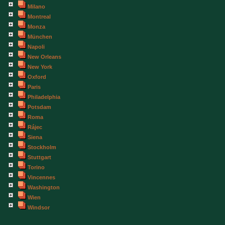
Milano
Montreal
Monza
München
Napoli
New Orleans
New York
Oxford
Paris
Philadelphia
Potsdam
Roma
Rájec
Siena
Stockholm
Stuttgart
Torino
Vincennes
Washington
Wien
Windsor