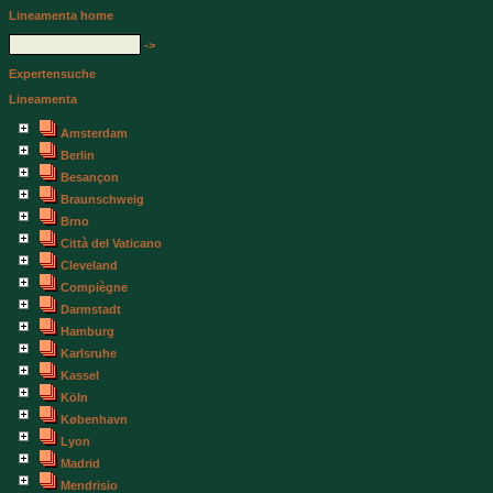
Lineamenta home
->
Expertensuche
Lineamenta
Amsterdam
Berlin
Besançon
Braunschweig
Brno
Città del Vaticano
Cleveland
Compiègne
Darmstadt
Hamburg
Karlsruhe
Kassel
Köln
København
Lyon
Madrid
Mendrisio