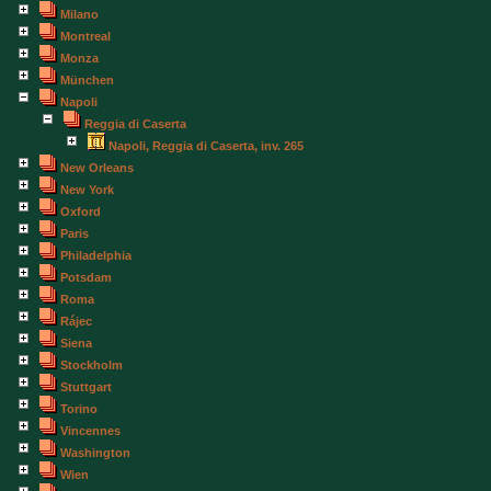
Milano
Montreal
Monza
München
Napoli
Reggia di Caserta
Napoli, Reggia di Caserta, inv. 265
New Orleans
New York
Oxford
Paris
Philadelphia
Potsdam
Roma
Rájec
Siena
Stockholm
Stuttgart
Torino
Vincennes
Washington
Wien