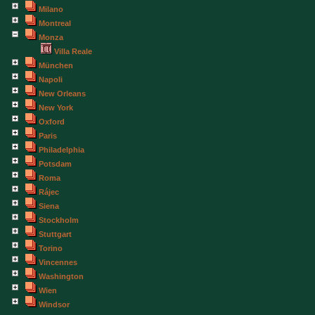
Milano
Montreal
Monza
Villa Reale
München
Napoli
New Orleans
New York
Oxford
Paris
Philadelphia
Potsdam
Roma
Rájec
Siena
Stockholm
Stuttgart
Torino
Vincennes
Washington
Wien
Windsor