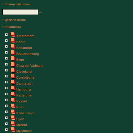
Lineamenta home
->
Expertensuche
Lineamenta
Amsterdam
Berlin
Besançon
Braunschweig
Brno
Città del Vaticano
Cleveland
Compiègne
Darmstadt
Hamburg
Karlsruhe
Kassel
Köln
København
Lyon
Madrid
Mendrisio