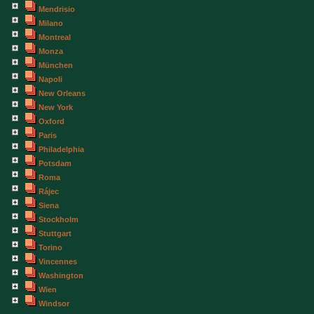
Mendrisio
Milano
Montreal
Monza
München
Napoli
New Orleans
New York
Oxford
Paris
Philadelphia
Potsdam
Roma
Rájec
Siena
Stockholm
Stuttgart
Torino
Vincennes
Washington
Wien
Windsor