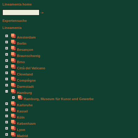
Lineamenta home
->
Expertensuche
Lineamenta
Amsterdam
Berlin
Besançon
Braunschweig
Brno
Città del Vaticano
Cleveland
Compiègne
Darmstadt
Hamburg
Hamburg, Museum für Kunst und Gewerbe
Karlsruhe
Kassel
Köln
København
Lyon
Madrid