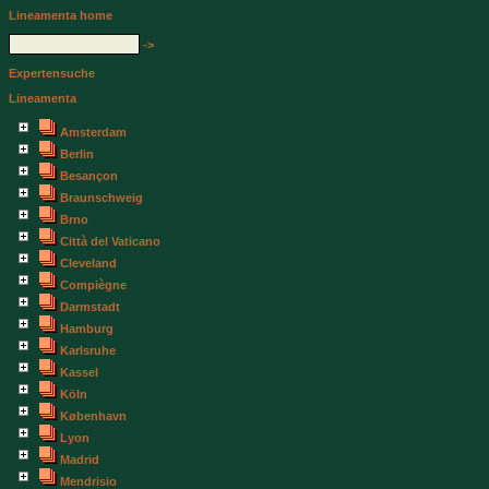
Lineamenta home
->
Expertensuche
Lineamenta
Amsterdam
Berlin
Besançon
Braunschweig
Brno
Città del Vaticano
Cleveland
Compiègne
Darmstadt
Hamburg
Karlsruhe
Kassel
Köln
København
Lyon
Madrid
Mendrisio