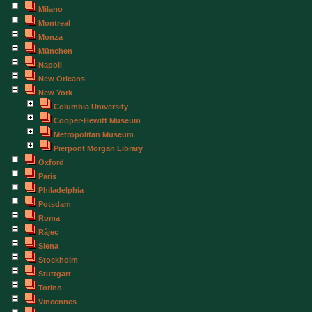
Milano
Montreal
Monza
München
Napoli
New Orleans
New York
Columbia University
Cooper-Hewitt Museum
Metropolitan Museum
Pierpont Morgan Library
Oxford
Paris
Philadelphia
Potsdam
Roma
Rájec
Siena
Stockholm
Stuttgart
Torino
Vincennes