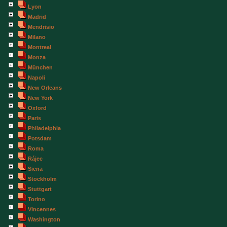
Lyon
Madrid
Mendrisio
Milano
Montreal
Monza
München
Napoli
New Orleans
New York
Oxford
Paris
Philadelphia
Potsdam
Roma
Rájec
Siena
Stockholm
Stuttgart
Torino
Vincennes
Washington